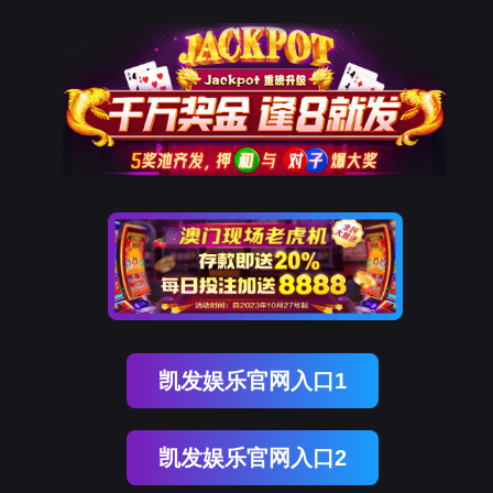
经典案例
K8凯发产品
PPR管路系统
K8凯发安全卫士服务
官方消