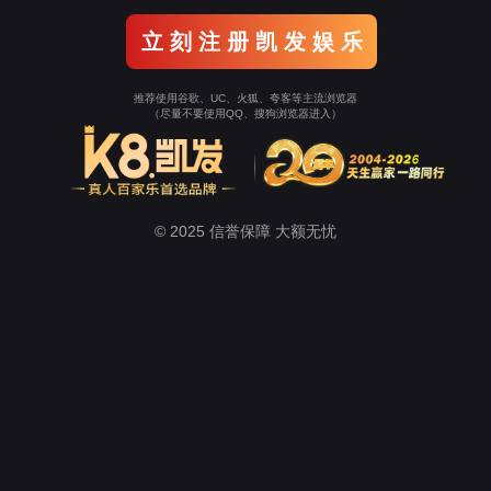
立 刻 注 册 凯 发 娱 乐
推荐使用谷歌、UC、火狐、夸客等主流浏览器
（尽量不要使用QQ、搜狗浏览器进入）
© 2025 信誉保障 大额无忧