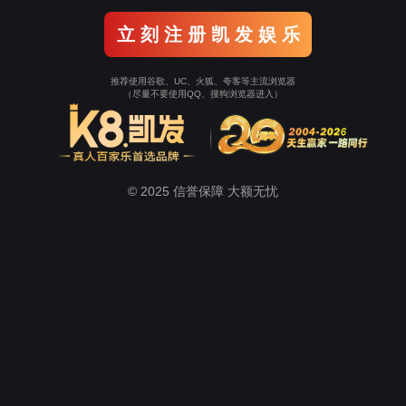
立 刻 注 册 凯 发 娱 乐
推荐使用谷歌、UC、火狐、夸客等主流浏览器
（尽量不要使用QQ、搜狗浏览器进入）
© 2025 信誉保障 大额无忧